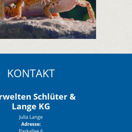
KONTAKT
rwelten Schlüter &
Lange KG
Julia Lange
Adresse:
Parkallee 6