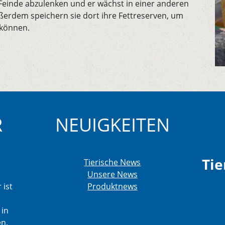
Feinde abzulenken und er wächst in einer anderen
ßerdem speichern sie dort ihre Fettreserven, um
 können.
R
NEUIGKEITEN
Tie
Tierische News
Unsere News
 ist
Produktnews
 in
en.