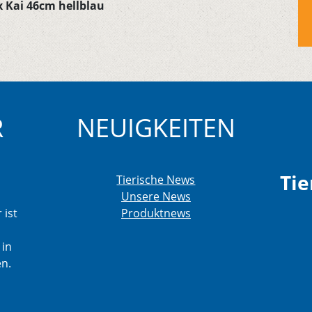
x Kai 46cm hellblau
R
NEUIGKEITEN
Tie
Tierische News
Unsere News
 ist
Produktnews
 in
en.