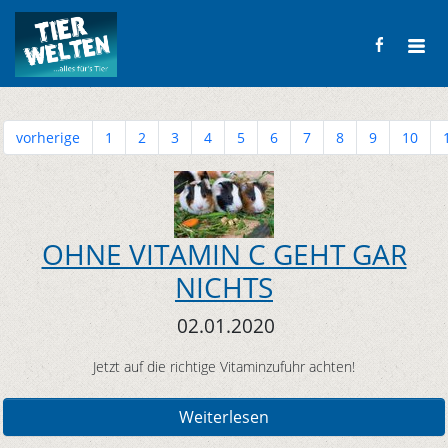
vorherige
1
2
3
4
5
6
7
8
9
10
OHNE VITAMIN C GEHT GAR
NICHTS
02.01.2020
Jetzt auf die richtige Vitaminzufuhr achten!
Weiterlesen