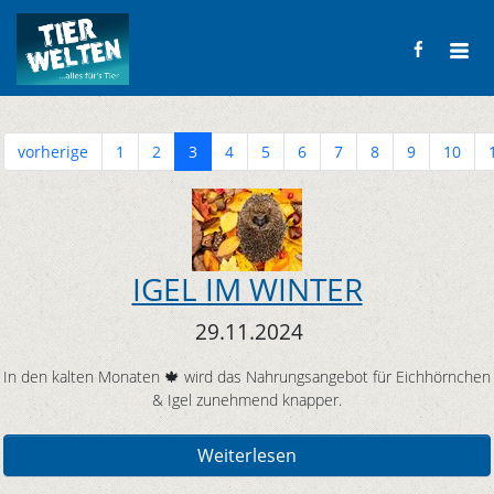
vorherige
1
2
3
4
5
6
7
8
9
10
IGEL IM WINTER
29.11.2024
In den kalten Monaten 🍁 wird das Nahrungsangebot für Eichhörnchen
& Igel zunehmend knapper.
Weiterlesen