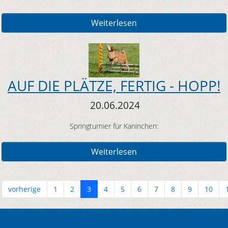
Weiterlesen
AUF DIE PLÄTZE, FERTIG - HOPP!
20.06.2024
Springturnier für Kaninchen:
Weiterlesen
vorherige
1
2
3
4
5
6
7
8
9
10