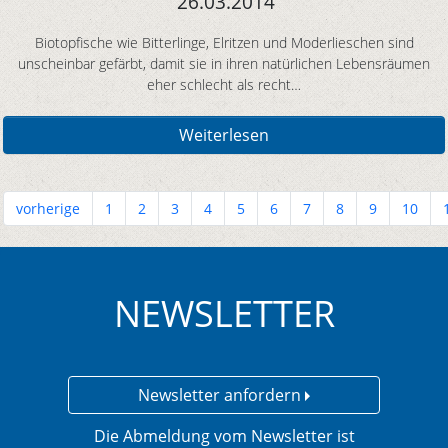
26.03.2014
Biotopfische wie Bitterlinge, Elritzen und Moderlieschen sind
unscheinbar gefärbt, damit sie in ihren natürlichen Lebensräumen
eher schlecht als recht…
Weiterlesen
vorherige
1
2
3
4
5
6
7
8
9
10
NEWSLETTER
Newsletter anfordern
Die Abmeldung vom Newsletter ist