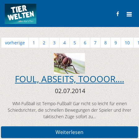
vorherige
1
2
3
4
5
6
7
8
9
10
FOUL, ABSEITS, TOOOOR....
02.07.2014
WM-Fußball ist Tempo-Fußball! Gar nicht so leicht für einen
Schiedsrichter, die schnellen Bewegungen der Spieler und ihrer
taktischen Züge sofort zu…
Weiterlesen