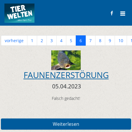
vorherige
1
2
3
4
5
6
7
8
9
10
FAUNENZERSTÖRUNG
05.04.2023
Falsch gedacht!
Weiterlesen