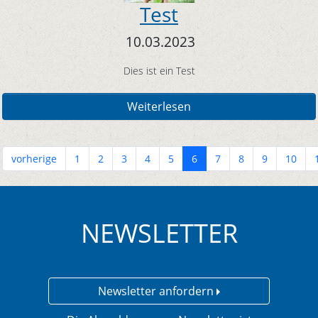
Test
10.03.2023
Dies ist ein Test
Weiterlesen
vorherige
1
2
3
4
5
6
7
8
9
10
NEWSLETTER
Newsletter anfordern