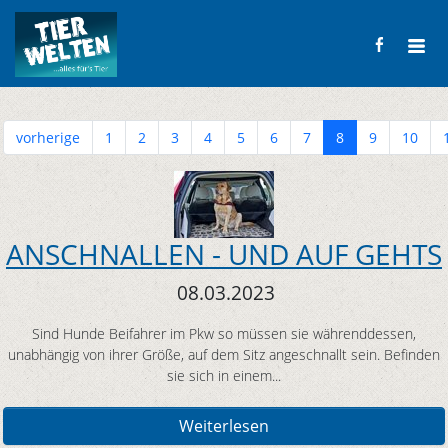
vorherige
1
2
3
4
5
6
7
8
9
10
ANSCHNALLEN - UND AUF GEHTS
08.03.2023
Sind Hunde Beifahrer im Pkw so müssen sie währenddessen,
unabhängig von ihrer Größe, auf dem Sitz angeschnallt sein. Befinden
sie sich in einem...
Weiterlesen