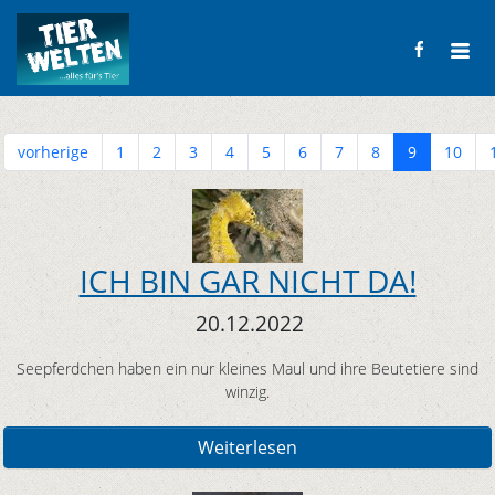
vorherige
1
2
3
4
5
6
7
8
9
10
ICH BIN GAR NICHT DA!
20.12.2022
Seepferdchen haben ein nur kleines Maul und ihre Beutetiere sind
winzig.
Weiterlesen