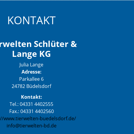
KONTAKT
rwelten Schlüter &
Lange KG
Julia Lange
Adresse:
Parkallee 6
24782 Büdelsdorf
Kontakt:
Tel.: 04331 4402555
Fax.: 04331 4402560
://www.tierwelten-buedelsdorf.de/
info@tierwelten-bd.de