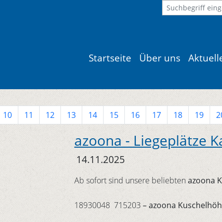
Startseite
Über uns
Aktuel
10
11
12
13
14
15
16
17
18
19
2
azoona - Liegeplätze K
14.11.2025
Ab sofort sind unsere beliebten
azoona K
18930048 715203
– azoona Kuschelhöh