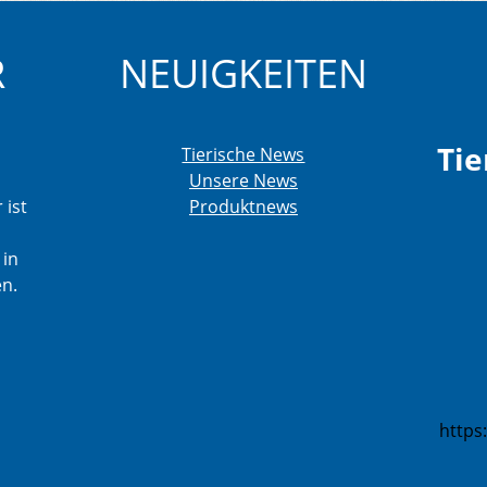
R
NEUIGKEITEN
Tie
Tierische News
Unsere News
 ist
Produktnews
 in
en.
https