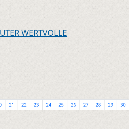
UTER WERTVOLLE
0
21
22
23
24
25
26
27
28
29
30