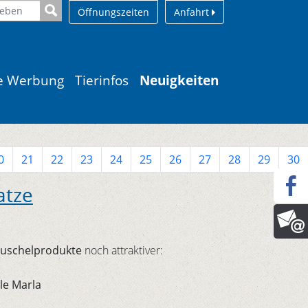
Öffnungszeiten
Anfahrt
le Werbung
Tierinfos
Neuigkeiten
0
21
22
23
24
25
26
27
28
29
30
atze
uschelprodukte
noch attraktiver:
le Marla