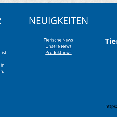
R
NEUIGKEITEN
Tie
Tierische News
Unsere News
 ist
Produktnews
 in
en.
https