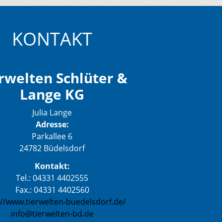
KONTAKT
rwelten Schlüter &
Lange KG
Julia Lange
Adresse:
Parkallee 6
24782 Büdelsdorf
Kontakt:
Tel.: 04331 4402555
Fax.: 04331 4402560
://www.tierwelten-buedelsdorf.de/
info@tierwelten-bd.de