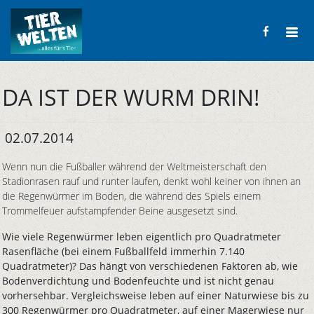
DA IST DER WURM DRIN!
02.07.2014
Wenn nun die Fußballer während der Weltmeisterschaft den
Stadionrasen rauf und runter laufen, denkt wohl keiner von ihnen an
die Regenwürmer im Boden, die während des Spiels einem
Trommelfeuer aufstampfender Beine ausgesetzt sind.
Wie viele Regenwürmer leben eigentlich pro Quadratmeter
Rasenfläche (bei einem Fußballfeld immerhin 7.140
Quadratmeter)? Das hängt von verschiedenen Faktoren ab, wie
Bodenverdichtung und Bodenfeuchte und ist nicht genau
vorhersehbar. Vergleichsweise leben auf einer Naturwiese bis zu
300 Regenwürmer pro Quadratmeter, auf einer Magerwiese nur