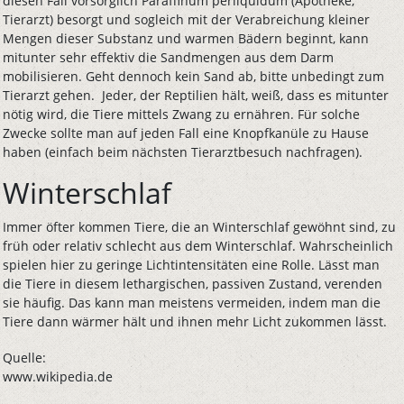
diesen Fall vorsorglich Paraffinum perliquidum (Apotheke,
Tierarzt) besorgt und sogleich mit der Verabreichung kleiner
Mengen dieser Substanz und warmen Bädern beginnt, kann
mitunter sehr effektiv die Sandmengen aus dem Darm
mobilisieren. Geht dennoch kein Sand ab, bitte unbedingt zum
Tierarzt gehen. Jeder, der Reptilien hält, weiß, dass es mitunter
nötig wird, die Tiere mittels Zwang zu ernähren. Für solche
Zwecke sollte man auf jeden Fall eine Knopfkanüle zu Hause
haben (einfach beim nächsten Tierarztbesuch nachfragen).
Winterschlaf
Immer öfter kommen Tiere, die an Winterschlaf gewöhnt sind, zu
früh oder relativ schlecht aus dem Winterschlaf. Wahrscheinlich
spielen hier zu geringe Lichtintensitäten eine Rolle. Lässt man
die Tiere in diesem lethargischen, passiven Zustand, verenden
sie häufig. Das kann man meistens vermeiden, indem man die
Tiere dann wärmer hält und ihnen mehr Licht zukommen lässt.
Quelle:
www.wikipedia.de