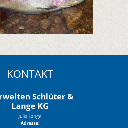
KONTAKT
rwelten Schlüter &
Lange KG
Julia Lange
Adresse: