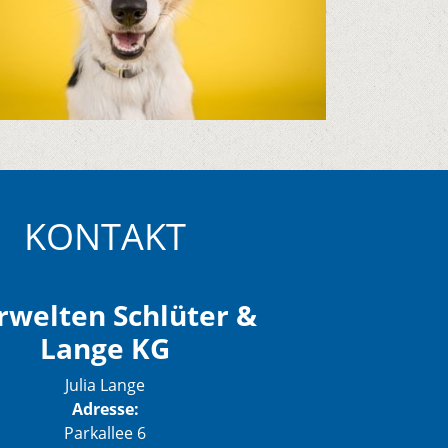
KONTAKT
rwelten Schlüter &
Lange KG
Julia Lange
Adresse:
Parkallee 6