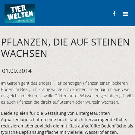
PFLANZEN, DIE AUF STEINEN
WACHSEN
01.09.2014
Im Garten geht das anders: Hier benötigen Pflanzen einen lockeren
Boden im Beet, um kräftig wurzeln zu können. Im Aquarium aber, wo
es gleichsam eindrucksvolle Gärten unter Wasser zu gestalten gilt, gibt
es auch Pflanzen die direkt auf Steinen oder Wurzeln wachsen.
Beide spielen für die Gestaltung von untergetauchten
Aquarienlandschaften eine buchstäblich hervorragende Rolle,
reduzieren aber zugleich die mit Kies aufgefüllte Bodenfläche als
typische Bepflanzungsfläche mit vielerlei Wasserpflanzen.