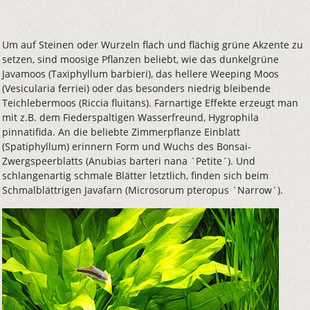
Um auf Steinen oder Wurzeln flach und flächig grüne Akzente zu
setzen, sind moosige Pflanzen beliebt, wie das dunkelgrüne
Javamoos (Taxiphyllum barbieri), das hellere Weeping Moos
(Vesicularia ferriei) oder das besonders niedrig bleibende
Teichlebermoos (Riccia fluitans). Farnartige Effekte erzeugt man
mit z.B. dem Fiederspaltigen Wasserfreund, Hygrophila
pinnatifida. An die beliebte Zimmerpflanze Einblatt
(Spatiphyllum) erinnern Form und Wuchs des Bonsai-
Zwergspeerblatts (Anubias barteri nana `Petite´). Und
schlangenartig schmale Blätter letztlich, finden sich beim
Schmalblättrigen Javafarn (Microsorum pteropus `Narrow´).