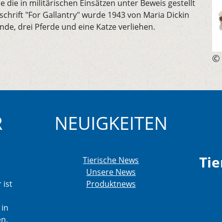
 die in militärischen Einsätzen unter Beweis gestellt
schrift "For Gallantry" wurde 1943 von Maria Dickin
nde, drei Pferde und eine Katze verliehen.
© 
R
NEUIGKEITEN
Tie
Tierische News
Unsere News
 ist
Produktnews
 in
en.