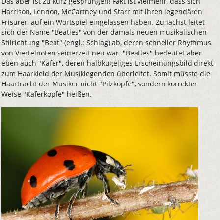
Das aber ist zu kurz gesprungen! Fakt ist vielmehr, dass sich
Harrison, Lennon, McCartney und Starr mit ihren legendären
Frisuren auf ein Wortspiel eingelassen haben. Zunächst leitet
sich der Name "Beatles" von der damals neuen musikalischen
Stilrichtung "Beat" (engl.: Schlag) ab, deren schneller Rhythmus
von Viertelnoten seinerzeit neu war. "Beatles" bedeutet aber
eben auch "Käfer", deren halbkugeliges Erscheinungsbild direkt
zum Haarkleid der Musiklegenden überleitet. Somit müsste die
Haartracht der Musiker nicht "Pilzköpfe", sondern korrekter
Weise "Käferköpfe" heißen.