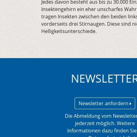
Jedes davon besteht aus bis zu 30.000 Ei
Insektengehirn ein eher unscharfes Wah
tragen Insekten zwischen den beiden li
vorderseits drei Stirnaugen. Diese sind n
Helligkeitsunterschiede.
NEWSLETTE
Newsletter anfordern
Die Abmeldung vom Newsletter
jederzeit möglich. Weitere
Informationen dazu finden Sie