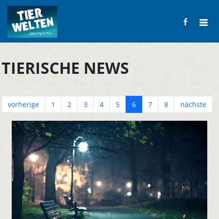
TIERISCHE NEWS
vorherige
1
2
3
4
5
6
7
8
nächste