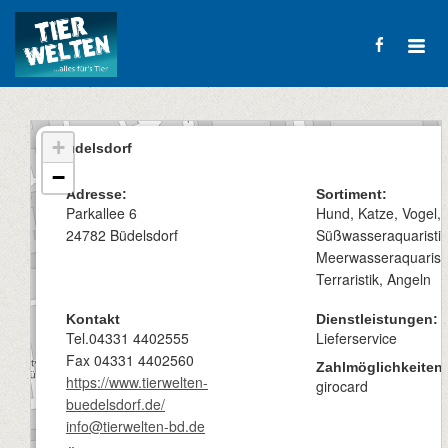
+
Büdelsdorf
−
Adresse:
Sortiment:
Parkallee 6
Hund, Katze, Vogel, K
24782 Büdelsdorf
Süßwasseraquaristik
Meerwasseraquaristi
Terraristik, Angeln
Kontakt
Dienstleistungen:
Tel.04331 4402555
Lieferservice
Fax 04331 4402560
Zahlmöglichkeiten:
https://www.tierwelten-
girocard
buedelsdorf.de/
info@tierwelten-bd.de